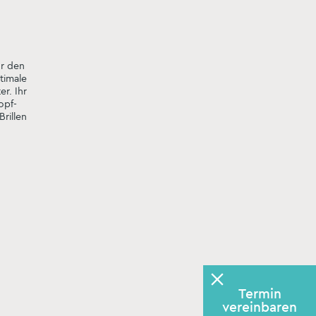
ür den
timale
r. Ihr
opf-
Brillen
Termin
Termin
vereinbaren
vereinbaren