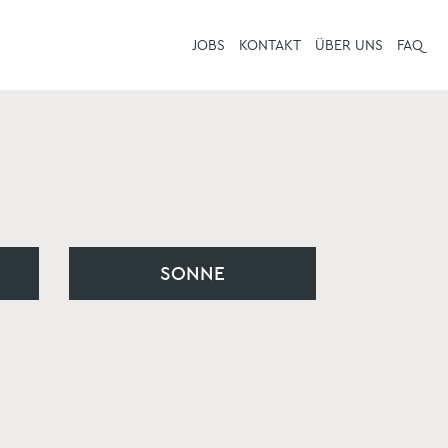
JOBS
JOBS
KONTAKT
KONTAKT
ÜBER UNS
ÜBER UNS
FAQ
FAQ
SONNE
SONNE